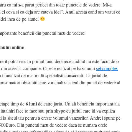
tru ca mi s-a parut perfect din toate punctele de vedere. Mi-a
i el ceva si ca deja are cateva idei”. Anul acesta cand am vazut ce
 idei inca de pe atunci
mportante beneficii din punctul meu de vedere:
nului online
e il poti avea. In primul rand deoarece auditul nu este facut de o
din aceeasi companie. Ci este realizat pe baza unui
set complex
a fi analizat de mai multi specialisti consacrati. La juriul de
consumatori obisnuiti care vor analiza siteul din punct de vedere al
6 luni
 etape timp de
de catre juriu. Un alt beneficiu important ala
intalniri face to face sau prin skype cu juriul care iti va explica
i la siteul tau pentru a creste volumul vanzarilor. Andrei spune pe
1,500Euro. Din punctul meu de vedere daca se numara orele
t audit si valoarea informatiilor aduse de ei depaseste mult mai mult