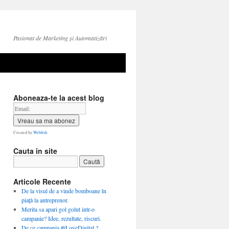
Pasionat de Marketing și Automatizări
Aboneaza-te la acest blog
Created by
Webfish
.
Cauta in site
Articole Recente
De la visul de a vinde bomboane în
piață la antreprenor.
Merita sa apari gol golut intr-o
campanie? Idee, rezultate, riscuri.
De ce campania #iLoveDigital ?