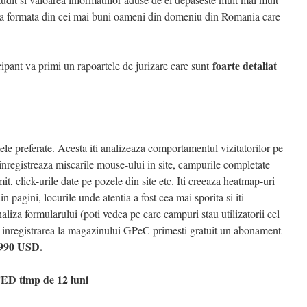
ipa formata din cei mai buni oameni din domeniu din Romania care
foarte detaliat
icipant va primi un rapoartele de jurizare care sunt
ele preferate. Acesta iti analizeaza comportamentul vizitatorilor pe
inregistreaza miscarile mouse-ului in site, campurile completate
it, click-urile date pe pozele din site etc. Iti creeaza heatmap-uri
 pagini, locurile unde atentia a fost cea mai sporita si iti
liza formularului (poti vedea pe care campuri stau utilizatorii cel
in inregistrarea la magazinului GPeC primesti gratuit un abonament
990 USD
.
ED timp de 12 luni