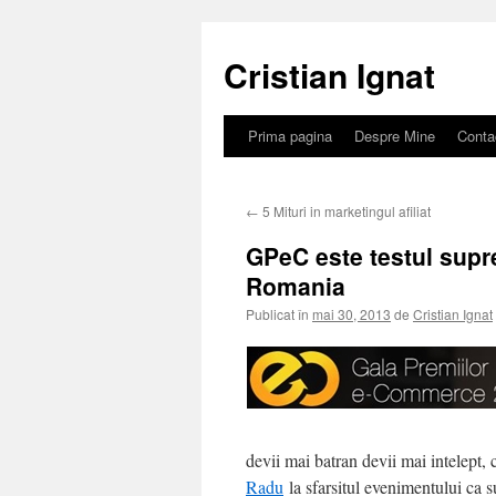
Sari
la
Cristian Ignat
conținut
Prima pagina
Despre Mine
Conta
←
5 Mituri in marketingul afiliat
GPeC este testul supr
Romania
Publicat în
mai 30, 2013
de
Cristian Ignat
devii mai batran devii mai intelept,
Radu
la sfarsitul evenimentului ca 