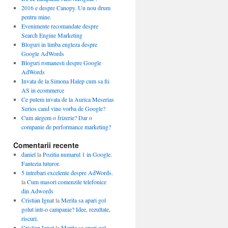
2016 e despre Canopy. Un nou drum
pentru mine.
Evenimente recomandate despre
Search Engine Marketing
Bloguri in limba engleza despre
Google AdWords
Bloguri romanesti despre Google
AdWords
Invata de la Simona Halep cum sa fii
AS in ecommerce
Ce putem invata de la Aurica Meserias
Serios cand vine vorba de Google?
Cum alegem o frizerie? Dar o
companie de performance marketing?
Comentarii recente
daniel
la
Pozitia numarul 1 in Google.
Fantezia tuturor.
5 intrebari excelente despre AdWords.
la
Cum masori comenzile telefonice
din Adwords
Cristian Ignat
la
Merita sa apari gol
golut intr-o campanie? Idee, rezultate,
riscuri.
Cristian Ignat
la
Merita sa apari gol