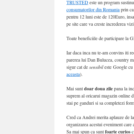
TRUSTED
este un program sustin
consumatorilor din Romania
prin ca
pentru 12 luni este de 120Euro, insa 
pe site care va creste increderea vizit
Toate beneficiile de participare la 
Iar daca inca nu te-am convins iti 
parerea lui Dan Bulucea, country m
sigur cat de
sensibil
este Google cu p
aceasta
).
doar doua zile
Mai sunt
pana la inc
suprem al oricarui magazin online d
stai pe ganduri si sa completezi for
Cred ca Andrei merita aplauze de la n
organizarea acestui eveniment care 
foarte curios
Sa mai spun ca sunt
c