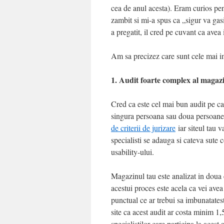
cea de anul acesta). Eram curios pen
zambit si mi-a spus ca „sigur va gas
a pregatit, il cred pe cuvant ca avea
Am sa precizez care sunt cele mai i
1. Audit foarte complex al magazi
Cred ca este cel mai bun audit pe car
singura persoana sau doua persoane 
de criterii de jurizare
iar siteul tau v
specialisti se adauga si cateva sute 
usability-ului.
Magazinul tau este analizat in doua
acestui proces este acela ca vei avea 
punctual ce ar trebui sa imbunatatest
site ca acest audit ar costa minim 
specialistilor care participa la aces