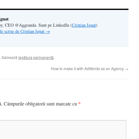
Ignat
y, CEO @Aggranda. Sunt pe LinkedIn (
Cristian Ignat
)
ele scrise de Cristian Ignat
→
. Salvează
legătura permanentă
.
How to make it with AdWords as an Agency
→
*
ă.
Câmpurile obligatorii sunt marcate cu