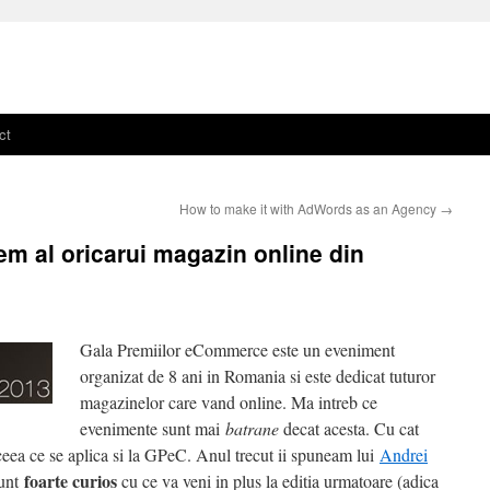
ct
How to make it with AdWords as an Agency
→
em al oricarui magazin online din
Gala Premiilor eCommerce este un eveniment
organizat de 8 ani in Romania si este dedicat tuturor
magazinelor care vand online. Ma intreb ce
evenimente sunt mai
batrane
decat acesta. Cu cat
 ceea ce se aplica si la GPeC. Anul trecut ii spuneam lui
Andrei
foarte curios
sunt
cu ce va veni in plus la editia urmatoare (adica