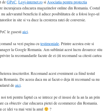
ut de
GPeC
,
Legi-internet.ro
si
Asociatia pentru protectia
re incurajeaza educarea magazinelor online din Romania. Costul
nu adevaratul beneficiu il aduce posibilitatea de a folosi logo-ul
atorilor in site si va duce la cresterea ratei de conversie.
GPeC le gasesti
aici
.
recomand sa vezi pagina cu
testimoniale
. Printre acestea este si
anager la Google Romania. Am subliniat acest lucru deoarece stiu
rivire la recomandarile facute de ei (iti recomand sa citesti cartea
heierea inscrierilor. Recomand acest eveniment ca fiind testul
in Romania. De aceea daca nu ai facut-o deja iti recomand sa nu
mularul de
aici
.
oi toti pentru faptul ca se intrece pe el insusi de la an la an prin
are ca obiectiv clar educarea pietei de ecommerce din Romania.
u ce idei va mai veni la anul
?