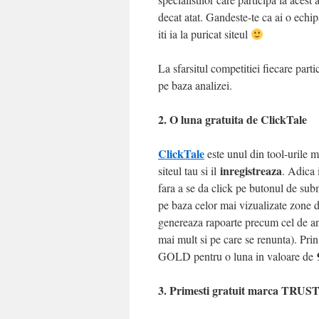
decat atat. Gandeste-te ca ai o ech
iti ia la puricat siteul
La sfarsitul competitiei fiecare part
pe baza analizei.
2. O luna gratuita de ClickTale
ClickTale
este unul din tool-urile m
inregistreaza
siteul tau si il
. Adica 
fara a se da click pe butonul de subm
pe baza celor mai vizualizate zone din
genereaza rapoarte precum cel de ana
mai mult si pe care se renunta). Pr
GOLD pentru o luna in valoare de
3. Primesti gratuit marca TRUST