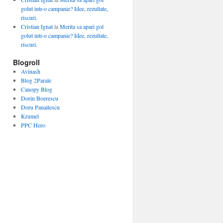
golut intr-o campanie? Idee, rezultate,
riscuri.
Cristian Ignat
la
Merita sa apari gol
golut intr-o campanie? Idee, rezultate,
riscuri.
Blogroll
Avinash
Blog 2Parale
Canopy Blog
Dorin Boerescu
Doru Panaitescu
Krumel
PPC Hero