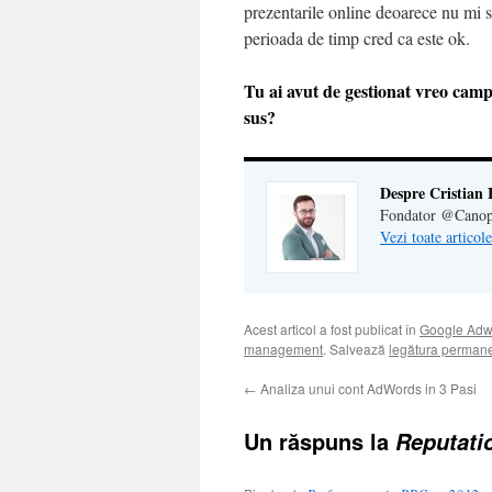
prezentarile online deoarece nu mi s
perioada de timp cred ca este ok.
Tu ai avut de gestionat vreo cam
sus?
Despre Cristian 
Fondator @Canop
Vezi toate articol
Acest articol a fost publicat în
Google Adw
management
. Salvează
legătura perman
←
Analiza unui cont AdWords in 3 Pasi
Un răspuns la
Reputati