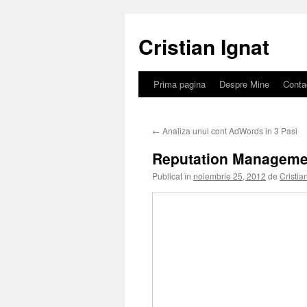
Sari
la
Cristian Ignat
conținut
Prima pagina
Despre Mine
Conta
←
Analiza unui cont AdWords in 3 Pasi
Reputation Manageme
Publicat în
noiembrie 25, 2012
de
Cristia