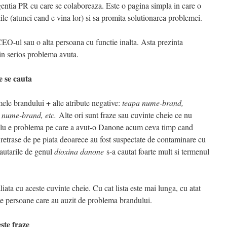
gentia PR cu care se colaboreaza. Este o pagina simpla in care o
ile (atunci cand e vina lor) si sa promita solutionarea problemei.
EO-ul sau o alta persoana cu functie inalta. Asta prezinta
t in serios problema avuta.
e se cauta
ele brandului + alte atribute negative:
teapa nume-brand,
nume-brand, etc.
Alte ori sunt fraze sau cuvinte cheie ce nu
lu e problema pe care a avut-o Danone acum ceva timp cand
t retrase de pe piata deoarece au fost suspectate de contaminare cu
cautarile de genul
dioxina danone
s-a cautat foarte mult si termenul
liata cu aceste cuvinte cheie. Cu cat lista este mai lunga, cu atat
e persoane care au auzit de problema brandului.
ste fraze