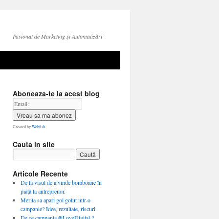
Pasionat de Marketing și Automatizări
Aboneaza-te la acest blog
Created by
Webfish
.
Cauta in site
Articole Recente
De la visul de a vinde bomboane în
piață la antreprenor.
Merita sa apari gol golut intr-o
campanie? Idee, rezultate, riscuri.
De ce campania #iLoveDigital ?