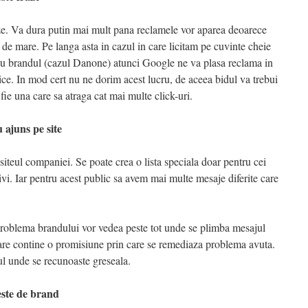
aze. Va dura putin mai mult pana reclamele vor aparea deoarece
 de mare. Pe langa asta in cazul in care licitam pe cuvinte cheie
cu brandul (cazul Danone) atunci Google ne va plasa reclama in
nice. In mod cert nu ne dorim acest lucru, de aceea bidul va trebui
 fie una care sa atraga cat mai multe click-uri.
 ajuns pe site
 siteul companiei. Se poate crea o lista speciala doar pentru cei
vi. Iar pentru acest public sa avem mai multe mesaje diferite care
 problema brandului vor vedea peste tot unde se plimba mesajul
e contine o promisiune prin care se remediaza problema avuta.
cul unde se recunoaste greseala.
ste de brand