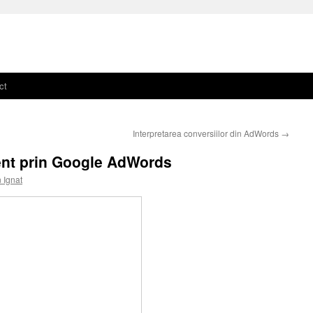
ct
Interpretarea conversiilor din AdWords
→
nt prin Google AdWords
n Ignat