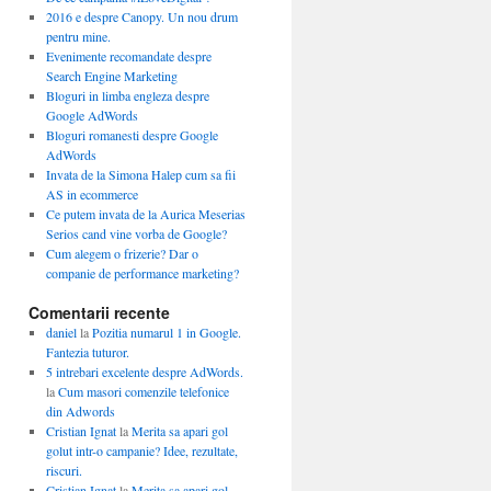
2016 e despre Canopy. Un nou drum
pentru mine.
Evenimente recomandate despre
Search Engine Marketing
Bloguri in limba engleza despre
Google AdWords
Bloguri romanesti despre Google
AdWords
Invata de la Simona Halep cum sa fii
AS in ecommerce
Ce putem invata de la Aurica Meserias
Serios cand vine vorba de Google?
Cum alegem o frizerie? Dar o
companie de performance marketing?
Comentarii recente
daniel
la
Pozitia numarul 1 in Google.
Fantezia tuturor.
5 intrebari excelente despre AdWords.
la
Cum masori comenzile telefonice
din Adwords
Cristian Ignat
la
Merita sa apari gol
golut intr-o campanie? Idee, rezultate,
riscuri.
Cristian Ignat
la
Merita sa apari gol