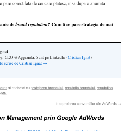
e pare corect fata de cei care platesc, insa dupa o anumita
panie de
Cum ti se pare strategia de mai
brand reputation?
Ignat
y, CEO @Aggranda. Sunt pe LinkedIn (
Cristian Ignat
)
ele scrise de Cristian Ignat
→
ords
și etichetat cu
protejarea brandului
,
reputatia brandului
,
reputation
entă
.
Interpretarea conversiilor din AdWords
→
on Management prin Google AdWords