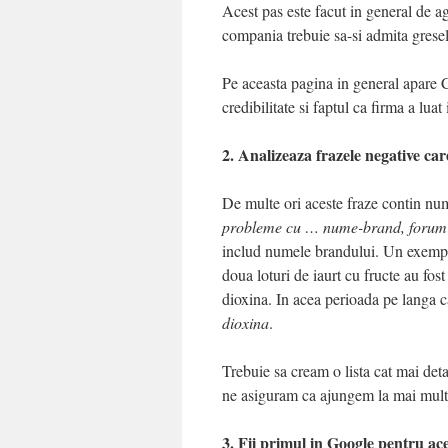
Acest pas este facut in general de a
compania trebuie sa-si admita gresel
Pe aceasta pagina in general apare C
credibilitate si faptul ca firma a lua
2. Analizeaza frazele negative car
De multe ori aceste fraze contin num
probleme cu … nume-brand, forum 
includ numele brandului. Un exemp
doua loturi de iaurt cu fructe au fos
dioxina. In acea perioada pe langa 
dioxina
.
Trebuie sa cream o lista cat mai deta
ne asiguram ca ajungem la mai mult
3. Fii primul in Google pentru ace