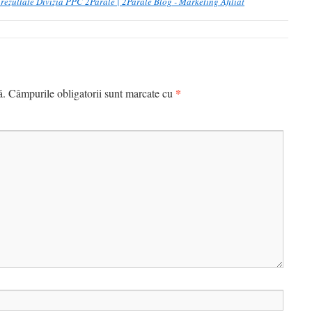
ezultate Divizia PPC 2Parale | 2Parale Blog - Marketing Afiliat
*
ă.
Câmpurile obligatorii sunt marcate cu