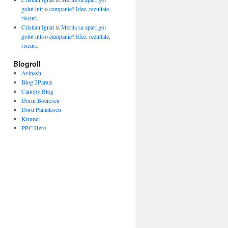
golut intr-o campanie? Idee, rezultate,
riscuri.
Cristian Ignat
la
Merita sa apari gol
golut intr-o campanie? Idee, rezultate,
riscuri.
Blogroll
Avinash
Blog 2Parale
Canopy Blog
Dorin Boerescu
Doru Panaitescu
Krumel
PPC Hero