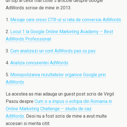
un top al celor mai citite 5 articole despre Google
AdWords scrise de mine in 2013.
1.
Mesaje care cresc CTR-ul si rata de conversie AdWords
2.
Locul 1 la Google Online Marketing Academy – Best
AdWords Professional
3.
Cum analizezi un cont AdWords pas cu pas
4.
Analiza concurentei AdWords
5.
Monopolizarea rezultatelor organice Google prin
AdWords
La acestea as mai adauga un guest post scris de Virgil
Pascu despre
Cum s-a impus o echipa din Romania in
Online Marketing Challenge – studiu de caz
AdWords
. Desi nu a fost scris de mine a avut multe
accesari si merita citit.