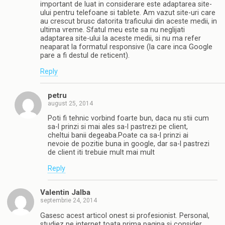
important de luat in considerare este adaptarea site-
ului pentru telefoane si tablete. Am vazut site-uri care
au crescut brusc datorita traficului din aceste medii, in
ultima vreme. Sfatul meu este sa nu neglijati
adaptarea site-ului la aceste medii, si nu ma refer
neaparat la formatul responsive (la care inca Google
pare a fi destul de reticent).
Reply
petru
august 25, 2014
Poti fi tehnic vorbind foarte bun, daca nu stii cum
sa-l prinzi si mai ales sa-l pastrezi pe client,
cheltui banii degeaba.Poate ca sa-l prinzi ai
nevoie de pozitie buna in google, dar sa-l pastrezi
de client iti trebuie mult mai mult
Reply
Valentin Jalba
septembrie 24, 2014
Gasesc acest articol onest si profesionist. Personal,
studiez pe internet toata prima pagina si consider