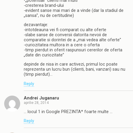
-„potentiali” clienti mai multi
-cresterea brand-ului
-evident sanse mai mari de a vinde (dar la stadiul de
„sansa”, nu de certitudine)
dezavantaje:
-intotdeauna vei fi comparat cu alte oferte
-slabe sanse de conversii datorita nevoii de
comparatie si dorintei de a „mai vedea alte oferte”
-curiozitatea multora in a cere o oferta
-timp pierdut in oferit raspunsuri cererilor de oferta
„date din curiozitate”
depinde de nisa in care activezi, primul loc poate
reprezenta un lucru bun (clienti, bani, vanzari) sau nu
(timp pierdut)…
Reply
Andrei Juganaru
aprilie 28, 2014
… locul 1 in Google PREZINTA* foarte multe …
Reply