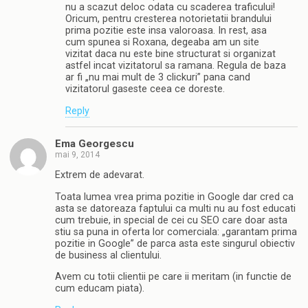
nu a scazut deloc odata cu scaderea traficului!
Oricum, pentru cresterea notorietatii brandului
prima pozitie este insa valoroasa. In rest, asa
cum spunea si Roxana, degeaba am un site
vizitat daca nu este bine structurat si organizat
astfel incat vizitatorul sa ramana. Regula de baza
ar fi „nu mai mult de 3 clickuri” pana cand
vizitatorul gaseste ceea ce doreste.
Reply
Ema Georgescu
mai 9, 2014
Extrem de adevarat.
Toata lumea vrea prima pozitie in Google dar cred ca
asta se datoreaza faptului ca multi nu au fost educati
cum trebuie, in special de cei cu SEO care doar asta
stiu sa puna in oferta lor comerciala: „garantam prima
pozitie in Google” de parca asta este singurul obiectiv
de business al clientului.
Avem cu totii clientii pe care ii meritam (in functie de
cum educam piata).