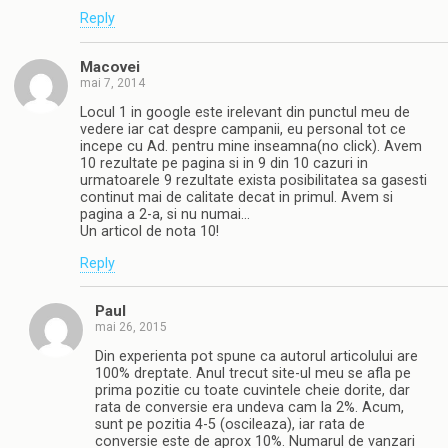
Reply
Macovei
mai 7, 2014
Locul 1 in google este irelevant din punctul meu de
vedere iar cat despre campanii, eu personal tot ce
incepe cu Ad. pentru mine inseamna(no click). Avem
10 rezultate pe pagina si in 9 din 10 cazuri in
urmatoarele 9 rezultate exista posibilitatea sa gasesti
continut mai de calitate decat in primul. Avem si
pagina a 2-a, si nu numai…
Un articol de nota 10!
Reply
Paul
mai 26, 2015
Din experienta pot spune ca autorul articolului are
100% dreptate. Anul trecut site-ul meu se afla pe
prima pozitie cu toate cuvintele cheie dorite, dar
rata de conversie era undeva cam la 2%. Acum,
sunt pe pozitia 4-5 (oscileaza), iar rata de
conversie este de aprox 10%. Numarul de vanzari