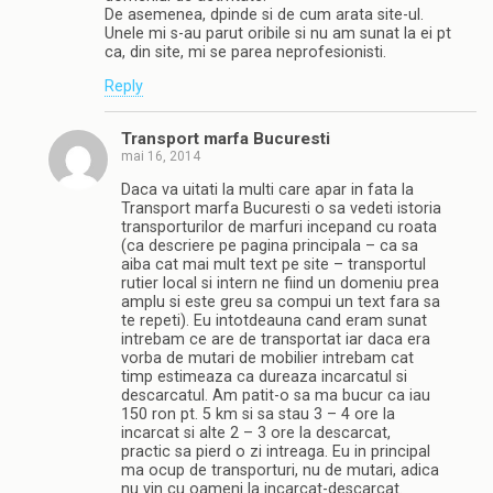
De asemenea, dpinde si de cum arata site-ul.
Unele mi s-au parut oribile si nu am sunat la ei pt
ca, din site, mi se parea neprofesionisti.
Reply
Transport marfa Bucuresti
mai 16, 2014
Daca va uitati la multi care apar in fata la
Transport marfa Bucuresti o sa vedeti istoria
transporturilor de marfuri incepand cu roata
(ca descriere pe pagina principala – ca sa
aiba cat mai mult text pe site – transportul
rutier local si intern ne fiind un domeniu prea
amplu si este greu sa compui un text fara sa
te repeti). Eu intotdeauna cand eram sunat
intrebam ce are de transportat iar daca era
vorba de mutari de mobilier intrebam cat
timp estimeaza ca dureaza incarcatul si
descarcatul. Am patit-o sa ma bucur ca iau
150 ron pt. 5 km si sa stau 3 – 4 ore la
incarcat si alte 2 – 3 ore la descarcat,
practic sa pierd o zi intreaga. Eu in principal
ma ocup de transporturi, nu de mutari, adica
nu vin cu oameni la incarcat-descarcat.