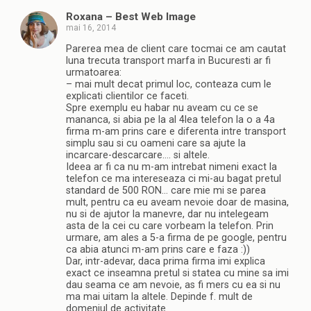
Roxana – Best Web Image
mai 16, 2014
Parerea mea de client care tocmai ce am cautat
luna trecuta transport marfa in Bucuresti ar fi
urmatoarea:
– mai mult decat primul loc, conteaza cum le
explicati clientilor ce faceti.
Spre exemplu eu habar nu aveam cu ce se
mananca, si abia pe la al 4lea telefon la o a 4a
firma m-am prins care e diferenta intre transport
simplu sau si cu oameni care sa ajute la
incarcare-descarcare…. si altele.
Ideea ar fi ca nu m-am intrebat nimeni exact la
telefon ce ma intereseaza ci mi-au bagat pretul
standard de 500 RON… care mie mi se parea
mult, pentru ca eu aveam nevoie doar de masina,
nu si de ajutor la manevre, dar nu intelegeam
asta de la cei cu care vorbeam la telefon. Prin
urmare, am ales a 5-a firma de pe google, pentru
ca abia atunci m-am prins care e faza :))
Dar, intr-adevar, daca prima firma imi explica
exact ce inseamna pretul si statea cu mine sa imi
dau seama ce am nevoie, as fi mers cu ea si nu
ma mai uitam la altele. Depinde f. mult de
domeniul de activitate.