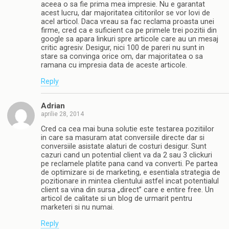
aceea o sa fie prima mea impresie. Nu e garantat
acest lucru, dar majoritatea cititorilor se vor lovi de
acel articol. Daca vreau sa fac reclama proasta unei
firme, cred ca e suficient ca pe primele trei pozitii din
google sa apara linkuri spre articole care au un mesaj
critic agresiv. Desigur, nici 100 de pareri nu sunt in
stare sa convinga orice om, dar majoritatea o sa
ramana cu impresia data de aceste articole.
Reply
Adrian
aprilie 28, 2014
Cred ca cea mai buna solutie este testarea pozitiilor
in care sa masuram atat conversiile directe dar si
conversiile asistate alaturi de costuri desigur. Sunt
cazuri cand un potential client va da 2 sau 3 clickuri
pe reclamele platite pana cand va converti. Pe partea
de optimizare si de marketing, e esentiala strategia de
pozitionare in mintea clientului astfel incat potentialul
client sa vina din sursa „direct” care e entire free. Un
articol de calitate si un blog de urmarit pentru
marketeri si nu numai.
Reply