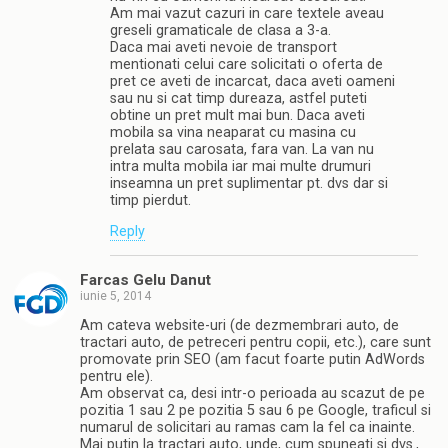
Am mai vazut cazuri in care textele aveau
greseli gramaticale de clasa a 3-a.
Daca mai aveti nevoie de transport
mentionati celui care solicitati o oferta de
pret ce aveti de incarcat, daca aveti oameni
sau nu si cat timp dureaza, astfel puteti
obtine un pret mult mai bun. Daca aveti
mobila sa vina neaparat cu masina cu
prelata sau carosata, fara van. La van nu
intra multa mobila iar mai multe drumuri
inseamna un pret suplimentar pt. dvs dar si
timp pierdut.
Reply
Farcas Gelu Danut
iunie 5, 2014
Am cateva website-uri (de dezmembrari auto, de
tractari auto, de petreceri pentru copii, etc.), care sunt
promovate prin SEO (am facut foarte putin AdWords
pentru ele).
Am observat ca, desi intr-o perioada au scazut de pe
pozitia 1 sau 2 pe pozitia 5 sau 6 pe Google, traficul si
numarul de solicitari au ramas cam la fel ca inainte.
Mai putin la tractari auto, unde, cum spuneati si dvs.,