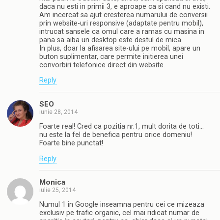
daca nu esti in primii 3, e aproape ca si cand nu existi.
Am incercat sa ajut cresterea numarului de conversii
prin website-uri responsive (adaptate pentru mobil),
intrucat sansele ca omul care a ramas cu masina in
pana sa aiba un desktop este destul de mica.
In plus, doar la afisarea site-ului pe mobil, apare un
buton suplimentar, care permite initierea unei
convorbiri telefonice direct din website.
Reply
SEO
iunie 28, 2014
Foarte real! Cred ca pozitia nr.1, mult dorita de toti…
nu este la fel de benefica pentru orice domeniu!
Foarte bine punctat!
Reply
Monica
iulie 25, 2014
Numul 1 in Google inseamna pentru cei ce mizeaza
exclusiv pe trafic organic, cel mai ridicat numar de