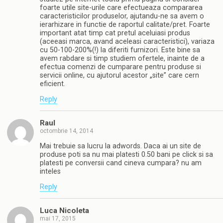
foarte utile site-urile care efectueaza compararea
caracteristicilor produselor, ajutandu-ne sa avem o
ierarhizare in functie de raportul calitate/pret. Foarte
important atat timp cat pretul aceluiasi produs
(aceeasi marca, avand aceleasi caracteristici), variaza
cu 50-100-200%(!) la diferiti furnizori. Este bine sa
avem rabdare si timp studiem ofertele, inainte de a
efectua comenzi de cumparare pentru produse si
servicii online, cu ajutorul acestor „site” care cern
eficient.
Reply
Raul
octombrie 14, 2014
Mai trebuie sa lucru la adwords. Daca ai un site de
produse poti sa nu mai platesti 0.50 bani pe click si sa
platesti pe conversii cand cineva cumpara? nu am
inteles
Reply
Luca Nicoleta
mai 17, 2015