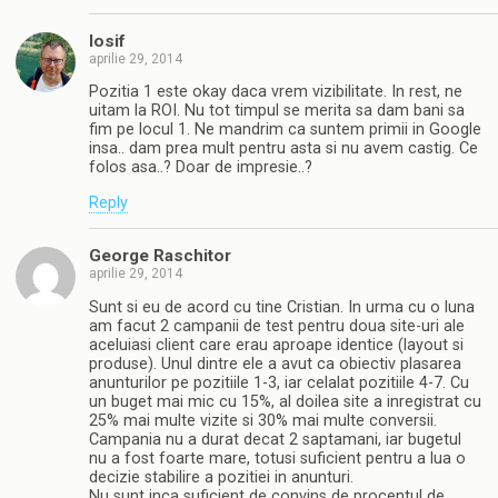
Iosif
aprilie 29, 2014
Pozitia 1 este okay daca vrem vizibilitate. In rest, ne
uitam la ROI. Nu tot timpul se merita sa dam bani sa
fim pe locul 1. Ne mandrim ca suntem primii in Google
insa.. dam prea mult pentru asta si nu avem castig. Ce
folos asa..? Doar de impresie..?
Reply
George Raschitor
aprilie 29, 2014
Sunt si eu de acord cu tine Cristian. In urma cu o luna
am facut 2 campanii de test pentru doua site-uri ale
aceluiasi client care erau aproape identice (layout si
produse). Unul dintre ele a avut ca obiectiv plasarea
anunturilor pe pozitiile 1-3, iar celalat pozitiile 4-7. Cu
un buget mai mic cu 15%, al doilea site a inregistrat cu
25% mai multe vizite si 30% mai multe conversii.
Campania nu a durat decat 2 saptamani, iar bugetul
nu a fost foarte mare, totusi suficient pentru a lua o
decizie stabilire a pozitiei in anunturi.
Nu sunt inca suficient de convins de procentul de