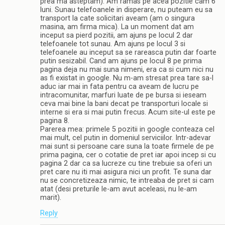
prea ma asteptam). Am ramas pe acea pozitie cam 6
luni. Sunau telefoanele in disperare, nu puteam eu sa
transport la cate solicitari aveam (am o singura
masina, am firma mica). La un moment dat am
inceput sa pierd pozitii, am ajuns pe locul 2 dar
telefoanele tot sunau. Am ajuns pe locul 3 si
telefoanele au inceput sa se rareasca putin dar foarte
putin sesizabil. Cand am ajuns pe locul 8 pe prima
pagina deja nu mai suna nimeni, era ca si cum nici nu
as fi existat in google. Nu m-am stresat prea tare sa-l
aduc iar mai in fata pentru ca aveam de lucru pe
intracomunitar, marfuri luate de pe bursa si ieseam
ceva mai bine la bani decat pe transporturi locale si
interne si era si mai putin frecus. Acum site-ul este pe
pagina 8.
Parerea mea: primele 5 pozitii in google conteaza cel
mai mult, cel putin in domeniul serviciilor. Intr-adevar
mai sunt si persoane care suna la toate firmele de pe
prima pagina, cer o cotatie de pret iar apoi incep si cu
pagina 2 dar ca sa lucreze cu tine trebuie sa oferi un
pret care nu iti mai asigura nici un profit. Te suna dar
nu se concretizeaza nimic, te intreaba de pret si cam
atat (desi preturile le-am avut aceleasi, nu le-am
marit).
Reply