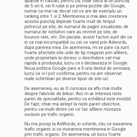
aparitie in cautari, pentru ca, chiar daca ai un punctaj
de 5 ori 6, vei fi rulat si pe prima pozitie din Google,
numai ca mai rar decat cel ce are de exemplu un
ranking intre 1 si 2. Mentinerea si mai ales cresterea
acestui punctaj depinde foarte mult de timpul
petrecut pe site, de numarul de pagini vizualizate, de
numarul de vizitatori care au revenit pe site, de
bounce rate, etc. Din pacate, acesti factori sunt din ce
in ce mai incompatibili cu cei ce vand prin Adwords,
dupa parerea mea. De asemenea, mi se pare ca sunt
foarte afectate site-urile de tip magazin prin afiliere,
unde proprietarii isi doresc o deschidere cat mai
rapida a produsului, lucru ce ii declaseaza in Google.
Noua politica Google pare a fi una destul de serioasa,
lucru ce vi-l pot confirma, pentru ca am observat
reale schimbari pe diverse tipuri de site-uri.
De asemenea, eu as fi curioasa sa aflu mai multe
despre fabricile de linkuri. Aici m-ar interesa niste
pareri de specialitate, pentru ca echilibrul este invizibil.
De fapt, chiar ma astept la niste pareri obiective,
pentru ca multi dintre cei ce fac afiliere mizeaza
exclusiv pe trafic organic.
Nu ma pricep la AdWords, in schimb, stiu ce inseamna
trafic organic si ce inseamna mentinerea in Google
prin trafic organic. De asemenea, un lucru foarte