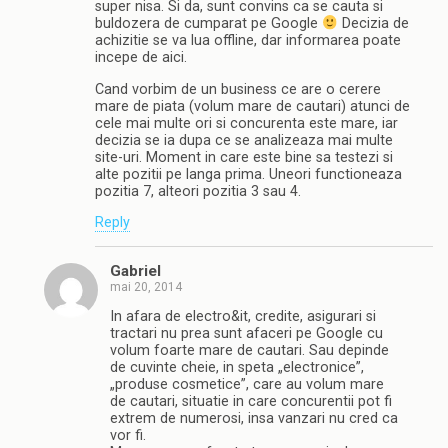
super nisa. Si da, sunt convins ca se cauta si
buldozera de cumparat pe Google
Decizia de
achizitie se va lua offline, dar informarea poate
incepe de aici.
Cand vorbim de un business ce are o cerere
mare de piata (volum mare de cautari) atunci de
cele mai multe ori si concurenta este mare, iar
decizia se ia dupa ce se analizeaza mai multe
site-uri. Moment in care este bine sa testezi si
alte pozitii pe langa prima. Uneori functioneaza
pozitia 7, alteori pozitia 3 sau 4.
Reply
Gabriel
mai 20, 2014
In afara de electro&it, credite, asigurari si
tractari nu prea sunt afaceri pe Google cu
volum foarte mare de cautari. Sau depinde
de cuvinte cheie, in speta „electronice”,
„produse cosmetice”, care au volum mare
de cautari, situatie in care concurentii pot fi
extrem de numerosi, insa vanzari nu cred ca
vor fi.