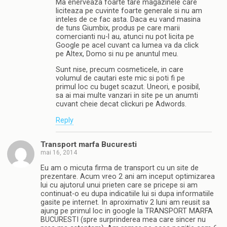
Ma enerveaza foarte tare magazinele care
liciteaza pe cuvinte foarte generale si nu am
inteles de ce fac asta. Daca eu vand masina
de tuns Giumbix, produs pe care marii
comercianti nu-l au, atunci nu pot licita pe
Google pe acel cuvant ca lumea va da click
pe Altex, Domo si nu pe anuntul meu.
Sunt nise, precum cosmeticele, in care
volumul de cautari este mic si poti fi pe
primul loc cu buget scazut. Uneori, e posibil,
sa ai mai multe vanzari in site pe un anumti
cuvant cheie decat clickuri pe Adwords.
Reply
Transport marfa Bucuresti
mai 16, 2014
Eu am o micuta firma de transport cu un site de
prezentare. Acum vreo 2 ani am inceput optimizarea
lui cu ajutorul unui prieten care se pricepe si am
continuat-o eu dupa indicatiile lui si dupa informatiile
gasite pe internet. In aproximativ 2 luni am reusit sa
ajung pe primul loc in google la TRANSPORT MARFA
BUCURESTI (spre surprinderea mea care sincer nu