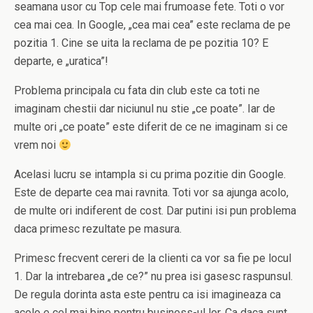
seamana usor cu Top cele mai frumoase fete. Toti o vor
cea mai cea. In Google, „cea mai cea” este reclama de pe
pozitia 1. Cine se uita la reclama de pe pozitia 10? E
departe, e „uratica”!
Problema principala cu fata din club este ca toti ne
imaginam chestii dar niciunul nu stie „ce poate”. Iar de
multe ori „ce poate” este diferit de ce ne imaginam si ce
vrem noi
Acelasi lucru se intampla si cu prima pozitie din Google.
Este de departe cea mai ravnita. Toti vor sa ajunga acolo,
de multe ori indiferent de cost. Dar putini isi pun problema
daca primesc rezultate pe masura.
Primesc frecvent cereri de la clienti ca vor sa fie pe locul
1. Dar la intrebarea „de ce?” nu prea isi gasesc raspunsul.
De regula dorinta asta este pentru ca isi imagineaza ca
acolo e cel mai bine pentru business-ul lor. Ca daca sunt