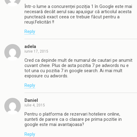
Într-o lume a concurenței poziția 1 în Google este mai
necesară decât aerul sau apa,sigur că articolul acesta
punctează exact ceea ce trebuie făcut pentru a
reuși.Felicitări !!
Reply
adela
iunie 17, 2015
Cred ca depinde mult de numarul de cautari pe anumit
cuvant cheie. Plus de asta pozitia 7 pe adwords nu e
tot una cu pozitia 7 in google search. Ai mai mult
exposure cu adwords.
Reply
Daniel
iulie 4, 2015
Pentru o platforma de rezervari hoteliere online,
sunteti de parere ca o clasare pe prima pozitie in
google este mai avantajoasa?
Reply