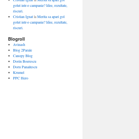
golut intr-o campanie? Idee, rezultate,
riscuri.
Cristian Ignat
la
Merita sa apari gol
golut intr-o campanie? Idee, rezultate,
riscuri.
Blogroll
Avinash
Blog 2Parale
Canopy Blog
Dorin Boerescu
Doru Panaitescu
Krumel
PPC Hero