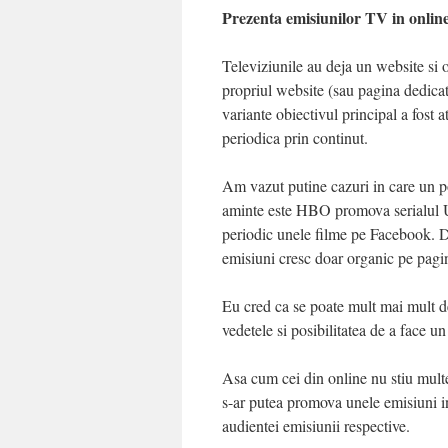
Prezenta emisiunilor TV in onlin
Televiziunile au deja un website si
propriul website (sau pagina dedicat
variante obiectivul principal a fost 
periodica prin continut.
Am vazut putine cazuri in care un 
aminte este HBO promova serialul
periodic unele filme pe Facebook. Da
emisiuni cresc doar organic pe pagin
Eu cred ca se poate mult mai mult de
vedetele si posibilitatea de a face u
Asa cum cei din online nu stiu multe
s-ar putea promova unele emisiuni in 
audientei emisiunii respective.