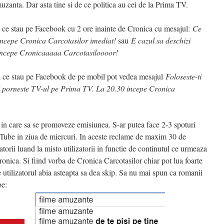
uzanta. Dar asta tine si de ce politica au cei de la Prima TV.
 ce stau pe Facebook cu 2 ore inainte de Cronica cu mesajul:
Ce
incepe Cronica Carcotasilor imediat!
sau
E cazul sa deschizi
 incepe Cronicaaaaa Carcotasiloooor!
ei ce stau pe Facebook de pe mobil pot vedea mesajul
Foloseste-ti
i si porneste TV-ul pe Prima TV. La 20.30 incepe Cronica
 in care sa se promoveze emisiunea. S-ar putea face 2-3 spoturi
Tube in ziua de miercuri. In aceste reclame de maxim 30 de
orii luand la misto utilizatorii in functie de continutul ce urmeaza
ronica. Si fiind vorba de Cronica Carcotasilor chiar pot lua foarte
e utilizatorul abia asteapta sa dea skip. Sa nu mai spun ca romanii
be: