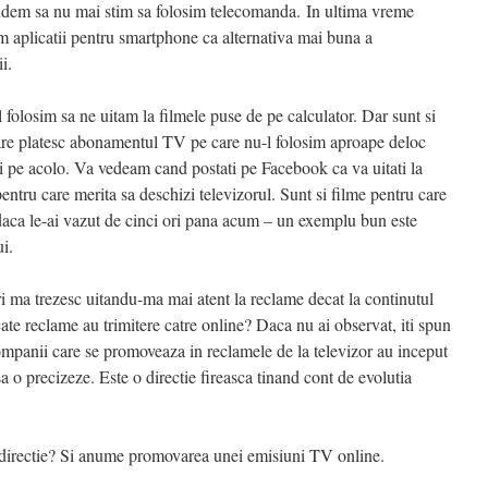
indem sa nu mai stim sa folosim telecomanda. In ultima vreme
m aplicatii pentru smartphone ca alternativa mai buna a
i.
 folosim sa ne uitam la filmele puse de pe calculator. Dar sunt si
care platesc abonamentul TV pe care nu-l folosim aproape deloc
voi pe acolo. Va vedeam cand postati pe Facebook ca va uitati la
ntru care merita sa deschizi televizorul. Sunt si filme pentru care
 daca le-ai vazut de cinci ori pana acum – un exemplu bun este
i.
ri ma trezesc uitandu-ma mai atent la reclame decat la continutul
ate reclame au trimitere catre online? Daca nu ai observat, iti spun
ompanii care se promoveaza in reclamele de la televizor au inceput
e sa o precizeze. Este o directie fireasca tinand cont de evolutia
a directie? Si anume promovarea unei emisiuni TV online.