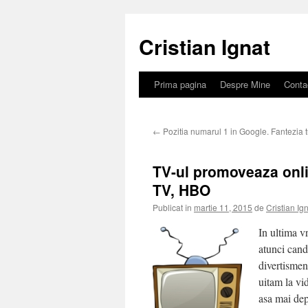
Sari
la
Cristian Ignat
conținut
Prima pagina
Despre Mine
Conta
←
Pozitia numarul 1 in Google. Fantezia t
TV-ul promoveaza onli
TV, HBO
Publicat în
martie 11, 2015
de
Cristian Ig
In ultima v
atunci cand
divertismen
uitam la vi
asa mai dep