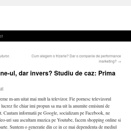
ct
uturor.
Cum alegem o frizerie? Dar o companie de performance
marketing?
→
ne-ul, dar invers? Studiu de caz: Prima
nat
reme m-am uitat mai mult la televizor. Fie pornesc televizorul
 lucrez fie chiar imi propun sa ma uit la anumite emisiuni de
t. Cautam informatii pe Google, socializam pe Facebook, ne
deo-uri sau ascultam muzica pe Youtube, facem shopping online si
arte. Suntem o generatie din ce in ce mai dependenta de mediul