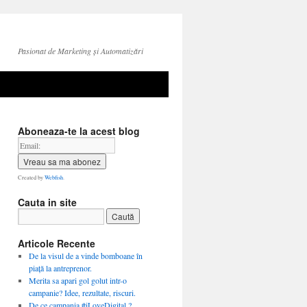
Pasionat de Marketing și Automatizări
Aboneaza-te la acest blog
Created by
Webfish
.
Cauta in site
Articole Recente
De la visul de a vinde bomboane în
piață la antreprenor.
Merita sa apari gol golut intr-o
campanie? Idee, rezultate, riscuri.
De ce campania #iLoveDigital ?