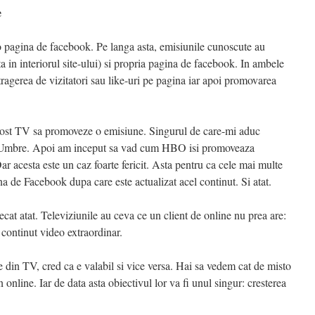
e
 o pagina de facebook. Pe langa asta, emisiunile cunoscute au
a in interiorul site-ului) si propria pagina de facebook. In ambele
atragerea de vizitatori sau like-uri pe pagina iar apoi promovarea
post TV sa promoveze o emisiune. Singurul de care-mi aduc
 Umbre. Apoi am inceput sa vad cum HBO isi promoveaza
r acesta este un caz foarte fericit. Asta pentru ca cele mai multe
a de Facebook dupa care este actualizat acel continut. Si atat.
cat atat. Televiziunile au ceva ce un client de online nu prea are:
n continut video extraordinar.
 din TV, cred ca e valabil si vice versa. Hai sa vedem cat de misto
online. Iar de data asta obiectivul lor va fi unul singur: cresterea