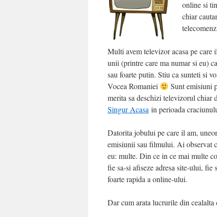
online si t
chiar cauta
telecomenzi
Multi avem televizor acasa pe care il
unii (printre care ma numar si eu) 
sau foarte putin. Stiu ca sunteti si 
Vocea Romaniei
Sunt emisiuni pe
merita sa deschizi televizorul chiar
Singur Acasa
in perioada craciunulu
Datorita jobului pe care il am, uneo
emisiunii sau filmului. Ai observat c
eu: multe. Din ce in ce mai multe c
fie sa-si afiseze adresa site-ului, fi
foarte rapida a online-ului.
Dar cum arata lucrurile din cealalt