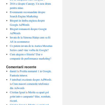
2016 e despre Canopy. Un nou drum
pentru mine.
Evenimente recomandate despre
Search Engine Marketing
Bloguri in limba engleza despre
Google AdWords
Bloguri romanesti despre Google
AdWords
Invata de la Simona Halep cum sa fii
AS in ecommerce
Ce putem invata de la Aurica Meserias
Serios cand vine vorba de Google?
Cum alegem o frizerie? Dar o
companie de performance marketing?
Comentarii recente
daniel
la
Pozitia numarul 1 in Google.
Fantezia tuturor.
5 intrebari excelente despre AdWords.
la
Cum masori comenzile telefonice
din Adwords
Cristian Ignat
la
Merita sa apari gol
golut intr-o campanie? Idee, rezultate,
riscuri.
Cristian Ignat
la
Merita sa apari gol