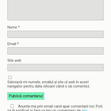
Nume
*
Email
*
Site web
Salvează-mi numele, emailul și site-ul web în acest
navigator pentru data viitoare când o să comentez.
Anunta-ma prin email cand apar comentarii noi. Poti
sa fii notificat si fara sa lasi un comentariu de
aici
.