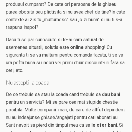
produsul cumparat? De cate ori persoana de la ghiseu
parea obosita sau plictisita si nu avea chef de tine?In cate
contexte ai zis tu „multumesc” sau „o zi buna” si nu ti s-a
raspuns inapoi?
Daca ti se par cunoscute si te-ai cam saturat de
asemenea situatii, solutia este
online
shopping! Cu
siguranta ti se va multumi pentru comanda facuta, ti se va
ura pofta buna si uneori vei primi chiar discount-uri fara sa
ceri, etc.
Nu astepti la coada
De ce trebuie sa stau la coada cand trebuie sa
dau bani
pentru un serviciu? Mi se pare cea mai stupida chestie
posibila. Multe companii mari, de care de altfel depindem,
nu au indeajunse ghisee/angajati pentru cati abonati au.
Sunt nevoit sa pierd din timpul meu ca sa
le ofer bani
. Si