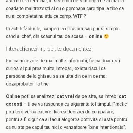
asta nu s-a terminat, in sistemul de stat dupa ce ai stat la
coada te mai trezesti si cu o persoana care tipa la tine ca
nu ai completat nu stiu ce camp. WTF ?
Iti achiti facturile, cumperi la orice ora sau pur si simplu
cand ai chef, din scaunul tau de acasa –
online
Interactionezi, intrebi, te documentezi
Fie ca ai nevoie de mai multe informatii, fie ca doar esti
curios si pui prea multe intrebari, exista riscul ca
persoana de la ghiseu sa se uite din ce in ce mai
dezaprobator la tine.
Online
poti sa analizezi
cat vrei
de pe site, sa intrebi
cat
doresti
– ti se va raspunde cu siguranta tot timpul. Practic
poti tergiversa cat vrei luarea deciziei de cumparare,
pentru a fi sigur ca ai facut alegerea potrivita si asta pentru
ca nu sta pe capul tau nici o vanzatoare “bine intentionata”.