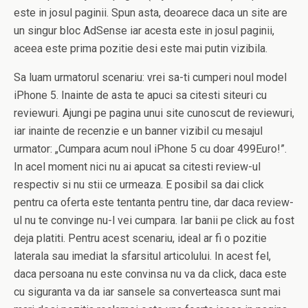
este in josul paginii. Spun asta, deoarece daca un site are
un singur bloc AdSense iar acesta este in josul paginii,
aceea este prima pozitie desi este mai putin vizibila.
Sa luam urmatorul scenariu: vrei sa-ti cumperi noul model
iPhone 5. Inainte de asta te apuci sa citesti siteuri cu
reviewuri. Ajungi pe pagina unui site cunoscut de reviewuri,
iar inainte de recenzie e un banner vizibil cu mesajul
urmator: „Cumpara acum noul iPhone 5 cu doar 499Euro!”.
In acel moment nici nu ai apucat sa citesti review-ul
respectiv si nu stii ce urmeaza. E posibil sa dai click
pentru ca oferta este tentanta pentru tine, dar daca review-
ul nu te convinge nu-l vei cumpara. Iar banii pe click au fost
deja platiti. Pentru acest scenariu, ideal ar fi o pozitie
laterala sau imediat la sfarsitul articolului. In acest fel,
daca persoana nu este convinsa nu va da click, daca este
cu siguranta va da iar sansele sa converteasca sunt mai